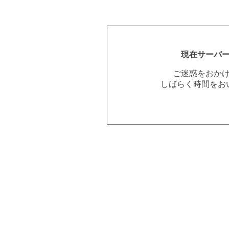
現在サーバ
ご迷惑をおか
しばらく時間をお