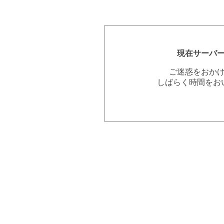
現在サーバ
ご迷惑をおか
しばらく時間をお