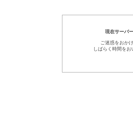
現在サーバ
ご迷惑をおか
しばらく時間をお