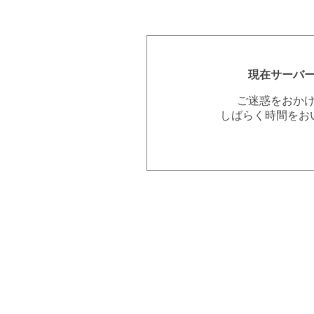
現在サーバ
ご迷惑をおか
しばらく時間をお