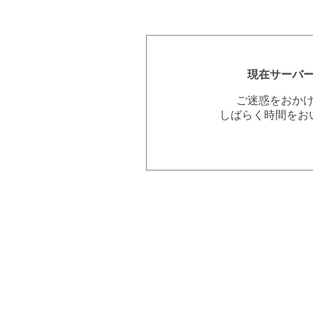
現在サーバ
ご迷惑をおか
しばらく時間をお