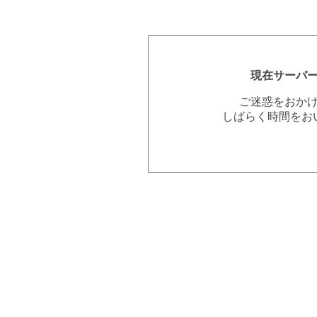
現在サーバ
ご迷惑をおか
しばらく時間をお