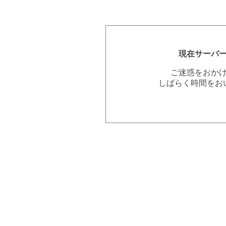
現在サーバ
ご迷惑をおか
しばらく時間をお