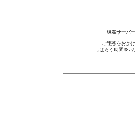
現在サーバ
ご迷惑をおか
しばらく時間をお