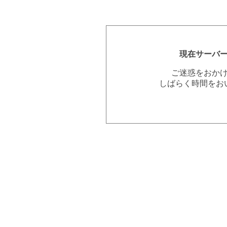
現在サーバ
ご迷惑をおか
しばらく時間をお