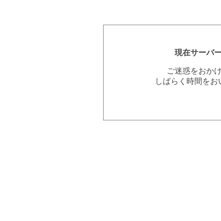
現在サーバ
ご迷惑をおか
しばらく時間をお