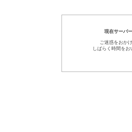
現在サーバ
ご迷惑をおか
しばらく時間をお