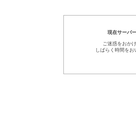
現在サーバ
ご迷惑をおか
しばらく時間をお