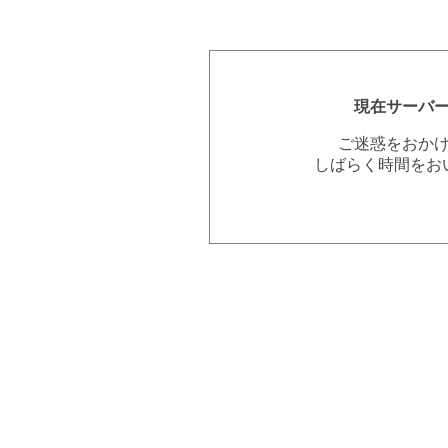
現在サーバ
ご迷惑をおか
しばらく時間をお