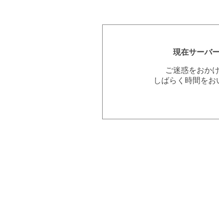
現在サーバ
ご迷惑をおか
しばらく時間をお