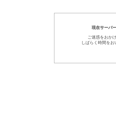
現在サーバ
ご迷惑をおか
しばらく時間をお