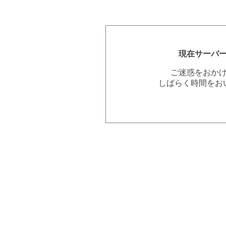
現在サーバ
ご迷惑をおか
しばらく時間をお