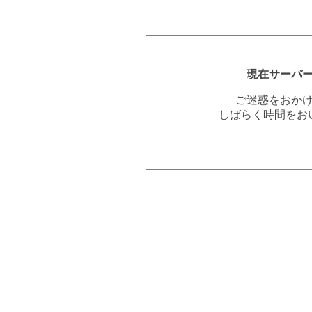
現在サーバ
ご迷惑をおか
しばらく時間をお