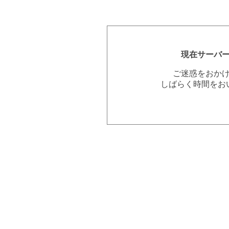
現在サーバ
ご迷惑をおか
しばらく時間をお