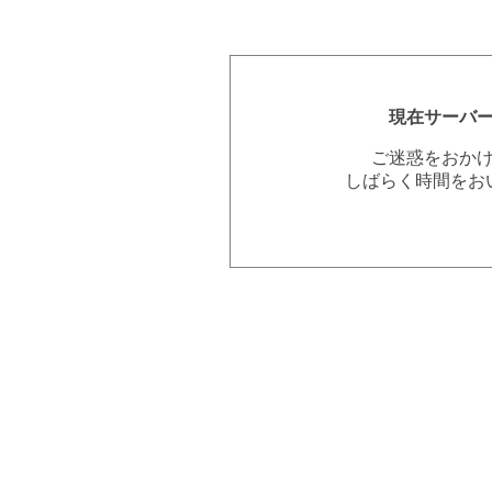
現在サーバ
ご迷惑をおか
しばらく時間をお