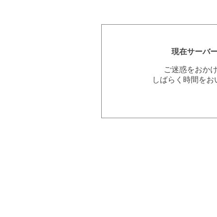
現在サーバ
ご迷惑をおか
しばらく時間をお