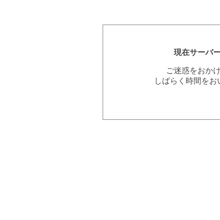
現在サーバ
ご迷惑をおか
しばらく時間をお