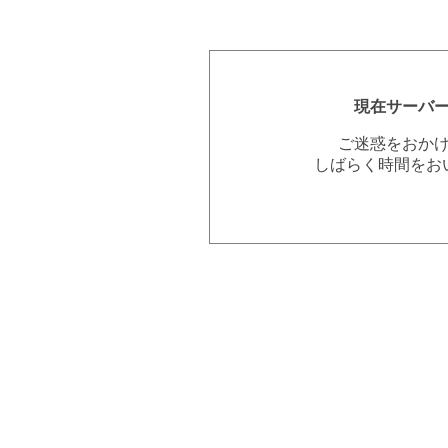
現在サーバ
ご迷惑をおか
しばらく時間をお