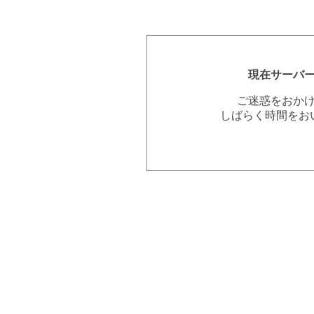
現在サーバ
ご迷惑をおか
しばらく時間をお