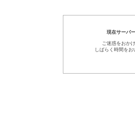
現在サーバ
ご迷惑をおか
しばらく時間をお