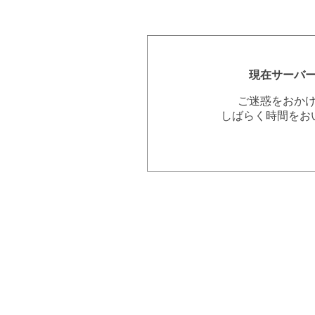
現在サーバ
ご迷惑をおか
しばらく時間をお