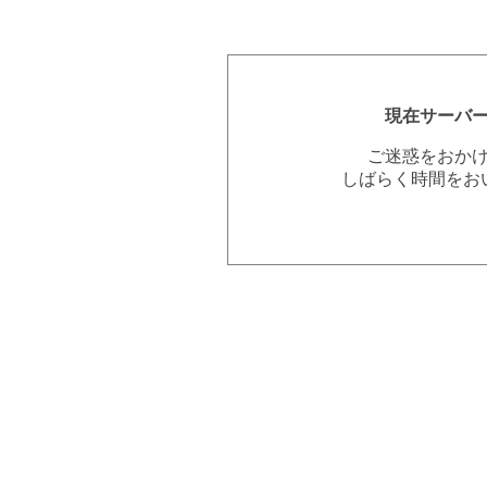
現在サーバ
ご迷惑をおか
しばらく時間をお