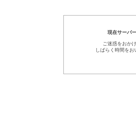
現在サーバ
ご迷惑をおか
しばらく時間をお