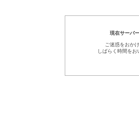
現在サーバ
ご迷惑をおか
しばらく時間をお