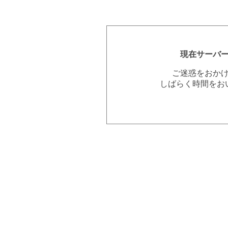
現在サーバ
ご迷惑をおか
しばらく時間をお