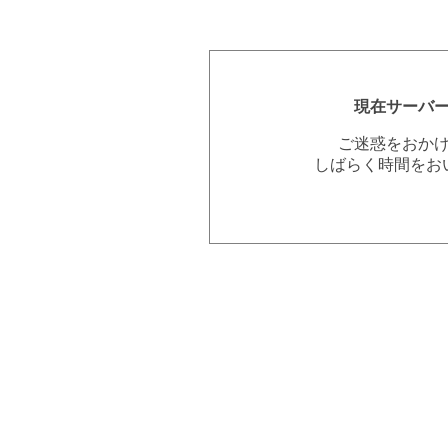
現在サーバ
ご迷惑をおか
しばらく時間をお