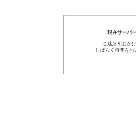
現在サーバ
ご迷惑をおか
しばらく時間をお