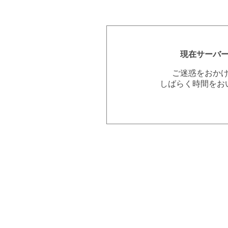
現在サーバ
ご迷惑をおか
しばらく時間をお