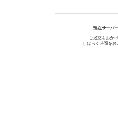
現在サーバ
ご迷惑をおか
しばらく時間をお