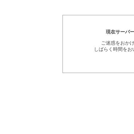
現在サーバ
ご迷惑をおか
しばらく時間をお