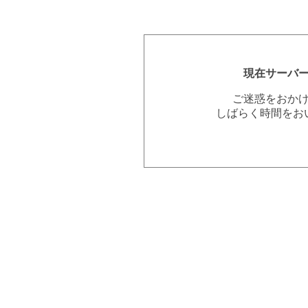
現在サーバ
ご迷惑をおか
しばらく時間をお