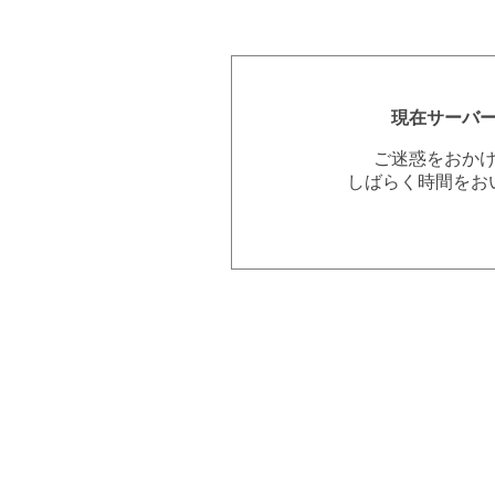
現在サーバ
ご迷惑をおか
しばらく時間をお