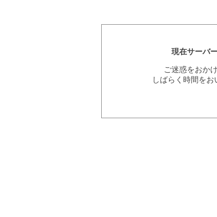
現在サーバ
ご迷惑をおか
しばらく時間をお