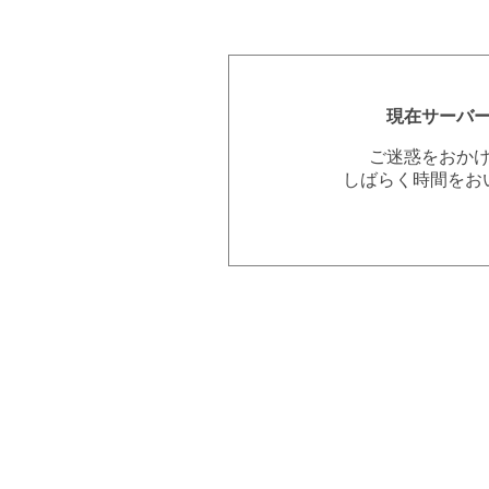
現在サーバ
ご迷惑をおか
しばらく時間をお