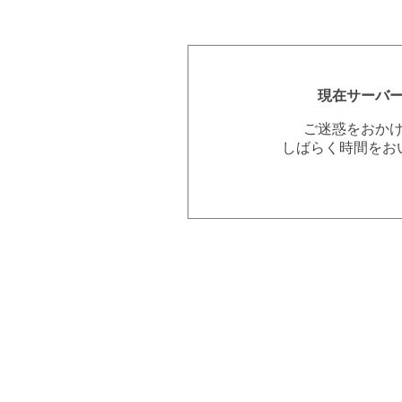
現在サーバ
ご迷惑をおか
しばらく時間をお