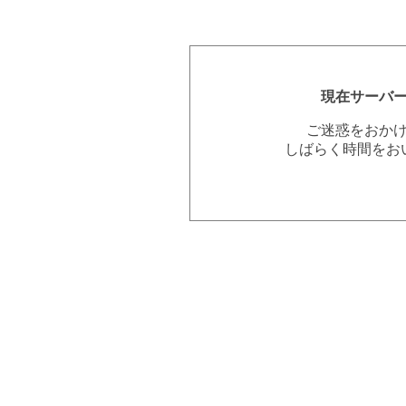
現在サーバ
ご迷惑をおか
しばらく時間をお