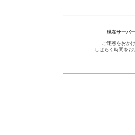
現在サーバ
ご迷惑をおか
しばらく時間をお