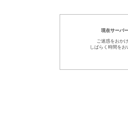
現在サーバ
ご迷惑をおか
しばらく時間をお