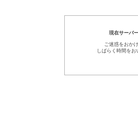
現在サーバ
ご迷惑をおか
しばらく時間をお