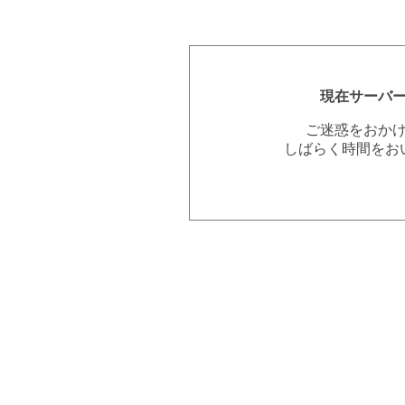
現在サーバ
ご迷惑をおか
しばらく時間をお