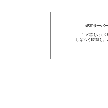
現在サーバ
ご迷惑をおか
しばらく時間をお