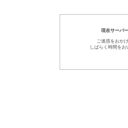
現在サーバ
ご迷惑をおか
しばらく時間をお