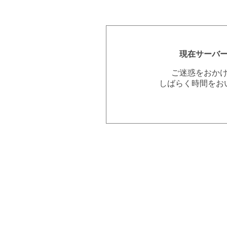
現在サーバ
ご迷惑をおか
しばらく時間をお