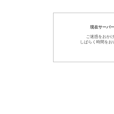
現在サーバ
ご迷惑をおか
しばらく時間をお