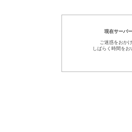
現在サーバ
ご迷惑をおか
しばらく時間をお