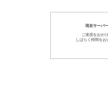
現在サーバ
ご迷惑をおか
しばらく時間をお